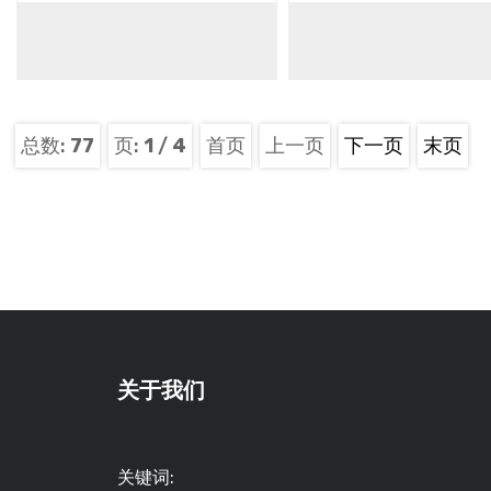
总数:
77
页:
1
/
4
首页
上一页
下一页
末页
关于我们
关键词: